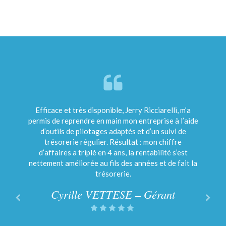
Efficace et très disponible, Jerry Ricciarelli, m’a
Jerry Ricciarelli pose des diagnostics clairs sur
Nous sommes une entreprise de peinture et
décoration implantée à Bormes les Mimosas depuis
permis de reprendre en main mon entreprise à l’aide
l’état de l’entreprise et propose des moyens de
20 ans. Les débuts de notre activité ont connu de
d’outils de pilotages adaptés et d’un suivi de
pilotage performants.
façon récurrente des difficultés de gestion et de
trésorerie régulier. Résultat : mon chiffre
Manon CLOUTIER – Gérante
trésorerie. Nous avons contacté Mr Ricciarelli
d’affaires a triplé en 4 ans, la rentabilité s’est
nettement améliorée au fils des années et de fait la
pour voir les solutions qu’il pouvait nous apporter
pour anticiper ces problèmes et pouvoir gérer au
trésorerie.
mieux les décisions à prendre. Depuis 15 ans que
Cyrille VETTESE – Gérant
nous travaillons ensemble, son professionnalisme
et ses conseils nous ont permis de développer
l’entreprise sereinement. Nous sommes aujourd’hui