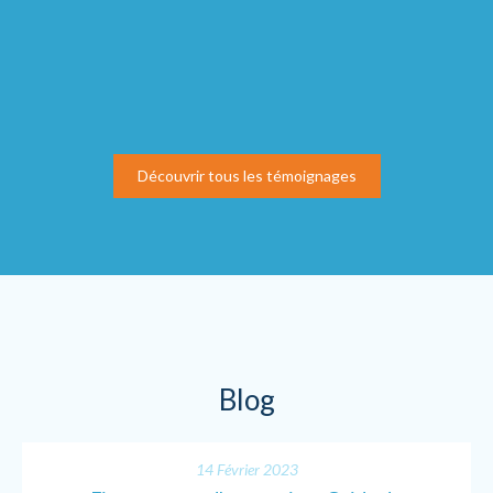
dans l’anticipation et non plus dans la réaction. Ses
interventions ne sont plus une option mais une
nécessité ! Merci
Martial Peltier - Gérant
Découvrir tous les témoignages
Blog
14 Février 2023